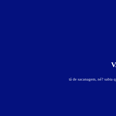
Valores válidos para hoje:
4
horas
24
horas
Pernoite
a partir das 23:00h
Informações importantes
V
» Período Promocional - todos os dias - 2h - R$ 103,00
» Hora adicional
- R$ 19,00
» Pessoa adicional 50% do valor integral
tá de sacanagem, né? sabia 