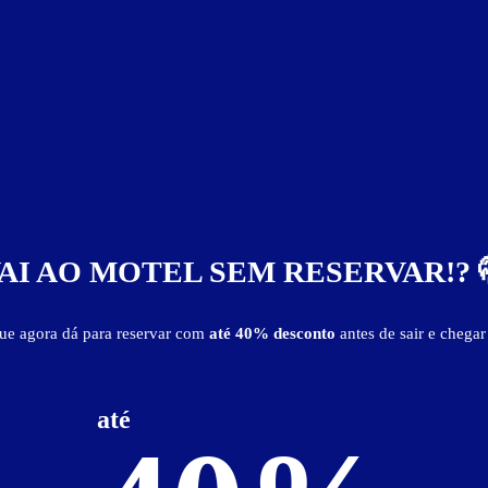
R$ 141,00
R$ 249,00
R$ 159,00
AI AO MOTEL SEM RESERVAR!? 
que agora dá para reservar com
até 40% desconto
antes de sair e chegar
Suíte Sauna Especial
até