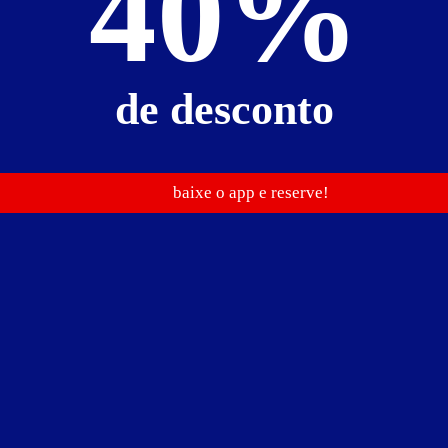
40%
de desconto
baixe o app e reserve!