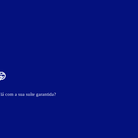
- - -
- - -
- - -
🤭
 lá com a sua suíte garantida?