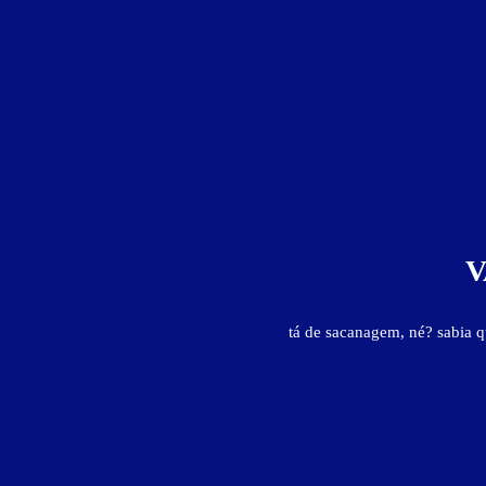
V
tá de sacanagem, né? sabia 
Motéis em:
Rod das Praias 
Faixa de preço