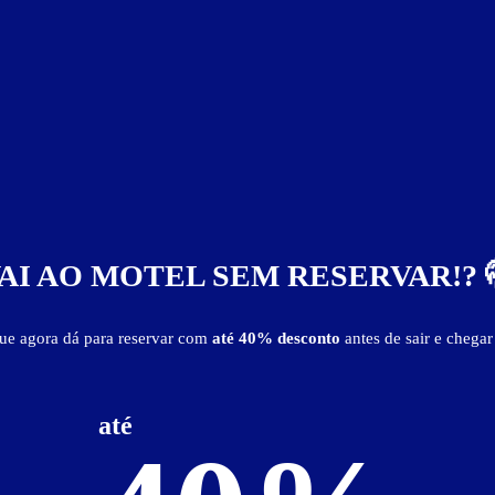
AI AO MOTEL SEM RESERVAR!? 
que agora dá para reservar com
até 40% desconto
antes de sair e chegar
(BR 277)
até
Itens de suítes