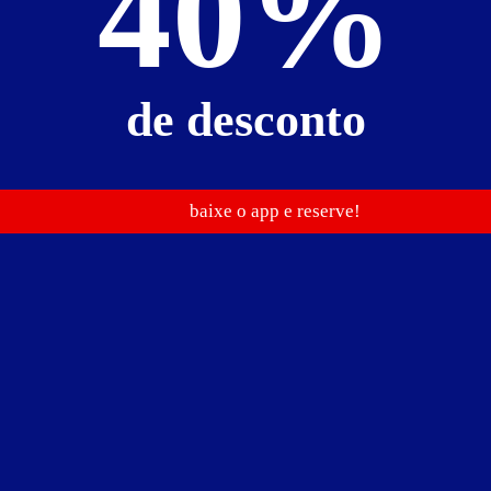
40%
de desconto
baixe o app e reserve!
1141