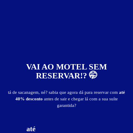
Baixe o app e reserve antes de sair
193
VAI AO MOTEL SEM
RESERVAR!? 🤭
tá de sacanagem, né? sabia que agora dá para reservar com
até
40% desconto
antes de sair e chegar lá com a sua suíte
garantida?
Motel Crush - Curitiba
Abranches - Curitiba
Suítes entre
R$ 79,90
e
R$ 525,00
até