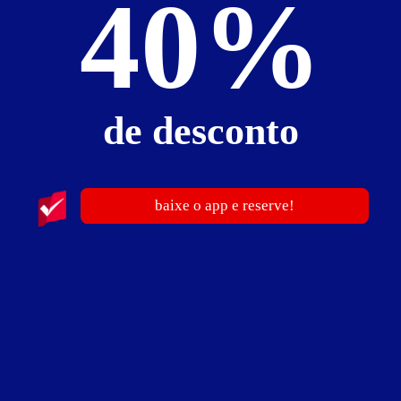
40%
Suíte Hidro Light
de desconto
baixe o app e reserve!
ver fotos
Suíte Hidro Light - Itens
ar-condicionado split
ducha
espelho no teto
frigobar
garagem privativa
hidro
internet Wi-Fi (sem fio)