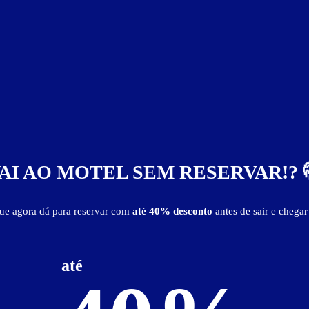
R$ 95,00
R$ 165,00
AI AO MOTEL SEM RESERVAR!? 
Suíte Super Luxo
que agora dá para reservar com
até 40% desconto
antes de sair e chegar
até