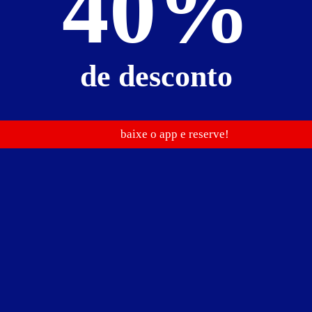
40%
de desconto
baixe o app e reserve!
agem privativa
hidro
som ambiente
TV LCD 42"