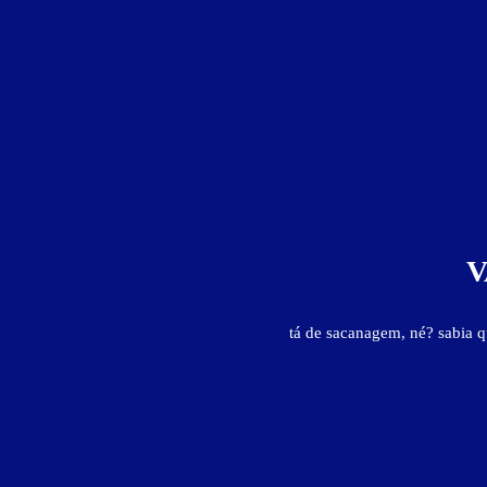
Valores válidos para hoje:
2
horas
12
horas
Informações importantes
» Hora adicional: R$20,00
V
tá de sacanagem, né? sabia 