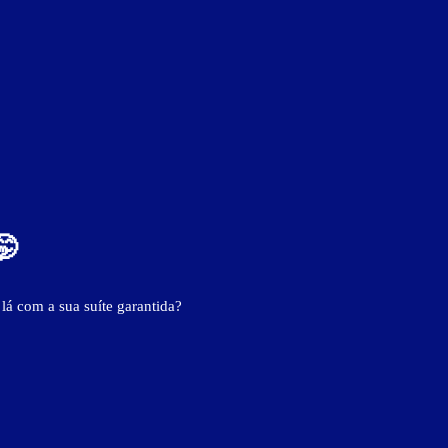
- - -
- - -
🤭
 lá com a sua suíte garantida?