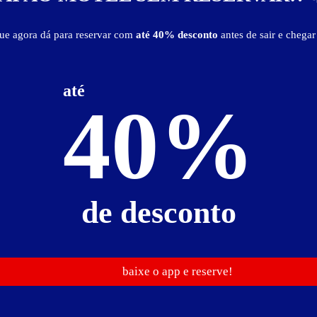
que agora dá para reservar com
até 40% desconto
antes de sair e chegar
Localização
até
40%
Ver Mapa
de desconto
baixe o app e reserve!