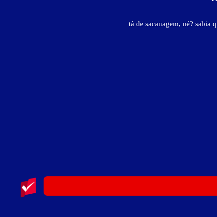
tá de sacanagem, né? sabia 
Motel Quartzo - Criciúma
Rodovia SC 446, Km 05 - São Simão - Criciúma - SC