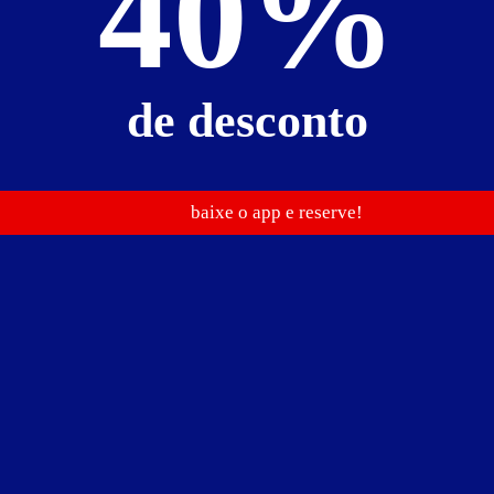
40%
de desconto
baixe o app e reserve!
6464