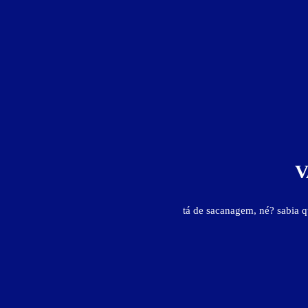
V
tá de sacanagem, né? sabia 
Motéis em:
Nova Iguaçu
Faixa de preço