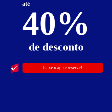
até
Faixa de preço
Itens de suítes
40%
somente motéis com cupom digital
de desconto
9
baixe o app e reserve!
Via Mulino Motel
Jardim do Trevo - Queimados