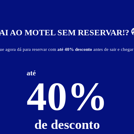
R$ 42,00
AI AO MOTEL SEM RESERVAR!? 
R$ 49,00
que agora dá para reservar com
até 40% desconto
antes de sair e chegar
R$ 75,00
até
40%
Suíte Ônix
ativa
hidro
sauna
som ambiente
TV 29"
de desconto