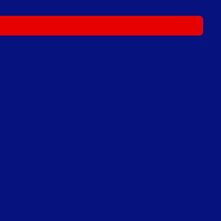
- - -
- - -