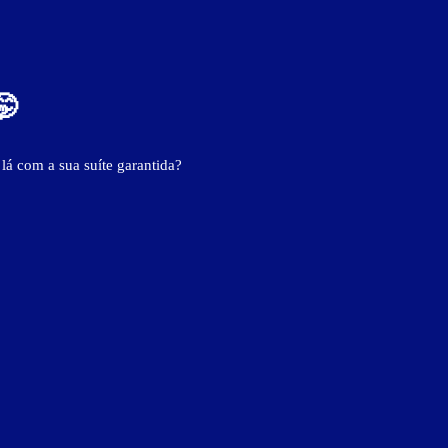
- - -
🤭
- - -
 lá com a sua suíte garantida?
- - -