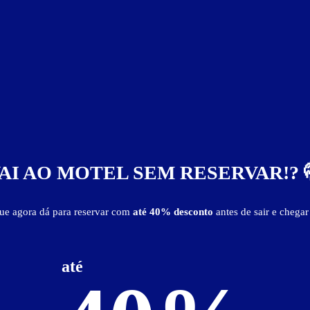
sso com o motel.
Suíte Tokio
AI AO MOTEL SEM RESERVAR!? 
que agora dá para reservar com
até 40% desconto
antes de sair e chegar
até