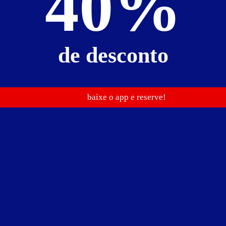
40%
de desconto
baixe o app e reserve!
ize
cubo de vidro
frigobar
garagem privativa
internet Wi-