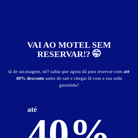
Motel Nova Lisboa
Santa Cecília - São Paulo
Suítes entre
R$ 78,00
e
R$ 260,00
Baixe o app e reserve antes de sair
VAI AO MOTEL SEM
RESERVAR!? 🤭
tá de sacanagem, né? sabia que agora dá para reservar com
até
40% desconto
antes de sair e chegar lá com a sua suíte
garantida?
769
até
40%
Hotel Metrópolis