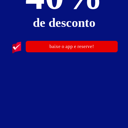
Santa Cecília - São Paulo
Suítes entre
R$ 129,00
e
R$ 493,00
de desconto
Baixe o app e reserve antes de sair
baixe o app e reserve!
44
Hotel Nova Angélica