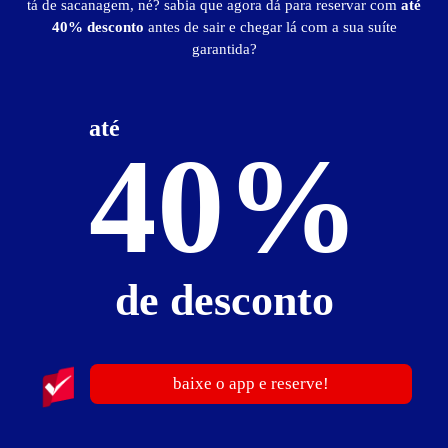
tá de sacanagem, né? sabia que agora dá para reservar com
até
40% desconto
antes de sair e chegar lá com a sua suíte
Baixe o app e reserve antes de sair
garantida?
publicidade
até
40%
de desconto
baixe o app e reserve!