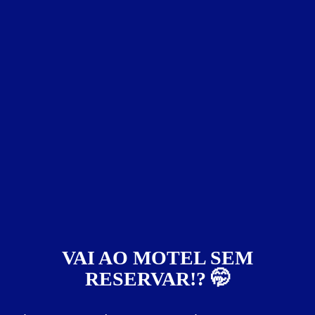
Faixa de preço
Itens de suítes
somente motéis com cupom digital
4085
VAI AO MOTEL SEM
RESERVAR!? 🤭
L'Essence Motel
Cidade Universitária - São Paulo
Suítes entre
R$ 69,00
e
R$ 729,00