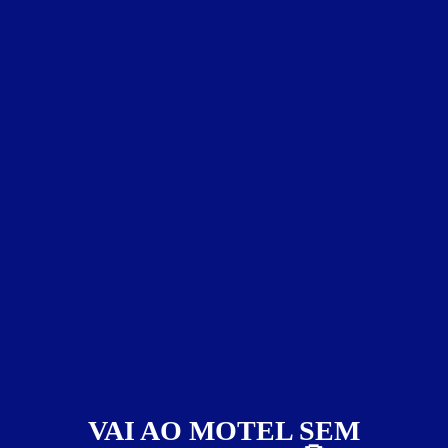
Crush Motel - São Paulo
Ipiranga - São Paulo
Suítes entre
R$ 79,00
e
R$ 399,00
Baixe o app e reserve antes de sair
4434
VAI AO MOTEL SEM