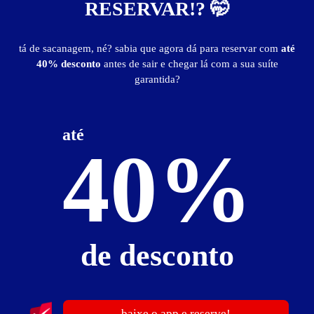
RESERVAR!? 🤭
tá de sacanagem, né? sabia que agora dá para reservar com
até
40% desconto
antes de sair e chegar lá com a sua suíte
garantida?
Duetto Motel
Ipiranga - São Paulo
Suítes entre
R$ 59,99
e
R$ 239,99
até
40%
Baixe o app e reserve antes de sair
de desconto
7680
baixe o app e reserve!