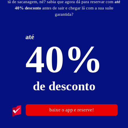
tá de sacanagem, né? sabia que agora dá para reservar com
até
6
40% desconto
antes de sair e chegar lá com a sua suíte
garantida?
até
40%
Motel Trevo
-- - Nepomuceno
de desconto
baixe o app e reserve!