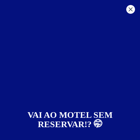
MG - Outras Regiões
outras regiões
Nepomuceno
Motéis em:
Nepomuceno
Faixa de preço
Itens de suítes
somente motéis com cupom digital
VAI AO MOTEL SEM
RESERVAR!? 🤭