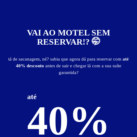
VAI AO MOTEL SEM
RESERVAR!? 🤭
Colina Motel
Zona Rural - Bambuí
tá de sacanagem, né? sabia que agora dá para reservar com
até
40% desconto
antes de sair e chegar lá com a sua suíte
garantida?
até
40%
0