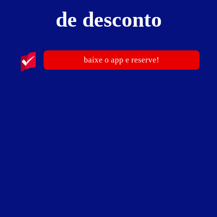
de desconto
Motel Casa Blanca
baixe o app e reserve!
Zona Rural - Bambuí
Conheça outros sites do Guia de Motéis