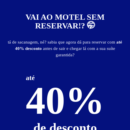
Motel Village - Francisco Morato
Belém Capela - Francisco Morato
VAI AO MOTEL SEM
Suítes entre
R$ 38,00
e
R$ 275,00
RESERVAR!? 🤭
Baixe o app e reserve antes de sair
tá de sacanagem, né? sabia que agora dá para reservar com
até
publicidade
40% desconto
antes de sair e chegar lá com a sua suíte
garantida?
até
40%
de desconto