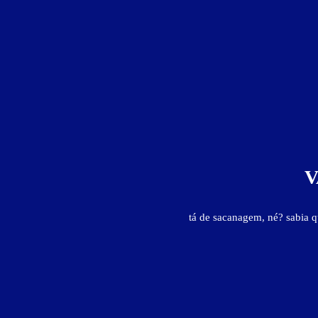
V
tá de sacanagem, né? sabia 
Motéis em:
Itapipoca
Faixa de preço