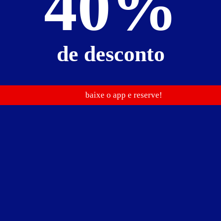
40%
de desconto
baixe o app e reserve!
1